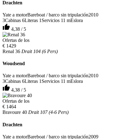
Drachten
Yate a motor
Bareboat / barco sin tripulación
2010
3
Cabinas
6
Literas
1
Servicios
11 m
Eslora
thumb_up
4,38 / 5
Ofertas de los
€ 1429
Renal 36
Drait 104 (6 Pers)
Woudsend
Yate a motor
Bareboat / barco sin tripulación
2010
3
Cabinas
6
Literas
1
Servicios
11 m
Eslora
thumb_up
4,38 / 5
Ofertas de los
€ 1464
Bravoure 40
Drait 107 (4-6 Pers)
Drachten
Yate a motor
Bareboat / barco sin tripulación
2009