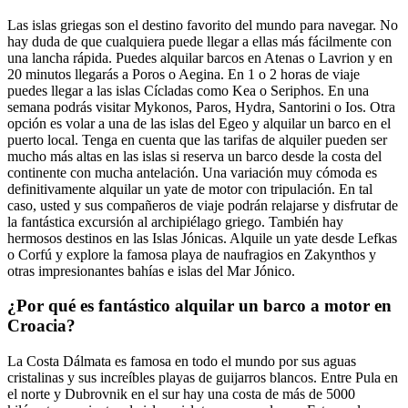
Las islas griegas son el destino favorito del mundo para navegar. No
hay duda de que cualquiera puede llegar a ellas más fácilmente con
una lancha rápida. Puedes alquilar barcos en Atenas o Lavrion y en
20 minutos llegarás a Poros o Aegina. En 1 o 2 horas de viaje
puedes llegar a las islas Cícladas como Kea o Seriphos. En una
semana podrás visitar Mykonos, Paros, Hydra, Santorini o Ios. Otra
opción es volar a una de las islas del Egeo y alquilar un barco en el
puerto local. Tenga en cuenta que las tarifas de alquiler pueden ser
mucho más altas en las islas si reserva un barco desde la costa del
continente con mucha antelación. Una variación muy cómoda es
definitivamente alquilar un yate de motor con tripulación. En tal
caso, usted y sus compañeros de viaje podrán relajarse y disfrutar de
la fantástica excursión al archipiélago griego. También hay
hermosos destinos en las Islas Jónicas. Alquile un yate desde Lefkas
o Corfú y explore la famosa playa de naufragios en Zakynthos y
otras impresionantes bahías e islas del Mar Jónico.
¿Por qué es fantástico alquilar un barco a motor en
Croacia?
La Costa Dálmata es famosa en todo el mundo por sus aguas
cristalinas y sus increíbles playas de guijarros blancos. Entre Pula en
el norte y Dubrovnik en el sur hay una costa de más de 5000