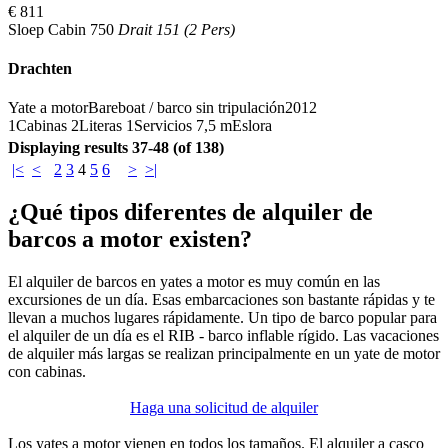
€ 811
Sloep Cabin 750
Drait 151 (2 Pers)
Drachten
Yate a motor
Bareboat / barco sin tripulación
2012
1
Cabinas
2
Literas
1
Servicios
7,5 m
Eslora
Displaying results 37-48 (of 138)
|<
<
2
3
4
5
6
>
>|
¿Qué tipos diferentes de alquiler de
barcos a motor existen?
El alquiler de barcos en yates a motor es muy común en las
excursiones de un día. Esas embarcaciones son bastante rápidas y te
llevan a muchos lugares rápidamente. Un tipo de barco popular para
el alquiler de un día es el RIB - barco inflable rígido. Las vacaciones
de alquiler más largas se realizan principalmente en un yate de motor
con cabinas.
Haga una solicitud de alquiler
Los yates a motor vienen en todos los tamaños. El alquiler a casco