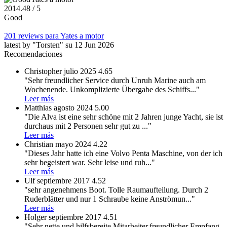
201
4.48
/ 5
Good
201 reviews para Yates a motor
latest by "Torsten" su 12 Jun 2026
Recomendaciones
Christopher
julio 2025
4.65
"Sehr freundlicher Service durch Unruh Marine auch am
Wochenende. Unkomplizierte Übergabe des Schiffs
..."
Leer más
Matthias
agosto 2024
5.00
"Die Alva ist eine sehr schöne mit 2 Jahren junge Yacht, sie ist
durchaus mit 2 Personen sehr gut zu
..."
Leer más
Christian
mayo 2024
4.22
"Dieses Jahr hatte ich eine Volvo Penta Maschine, von der ich
sehr begeistert war. Sehr leise und ruh
..."
Leer más
Ulf
septiembre 2017
4.52
"sehr angenehmens Boot. Tolle Raumaufteilung. Durch 2
Ruderblätter und nur 1 Schraube keine Anströmun
..."
Leer más
Holger
septiembre 2017
4.51
"Sehr nette und hilfsbereite Mitarbeiter,freundlicher Empfang,