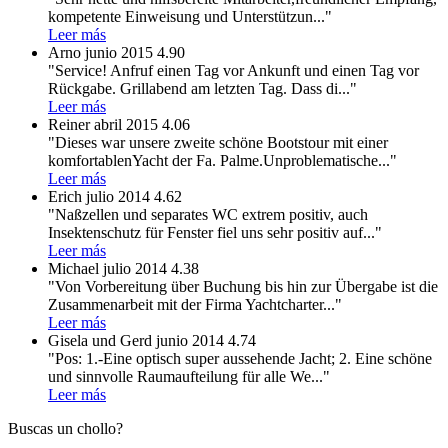
kompetente Einweisung und Unterstützun
..."
Leer más
Arno
junio 2015
4.90
"Service! Anfruf einen Tag vor Ankunft und einen Tag vor
Rückgabe. Grillabend am letzten Tag. Dass di
..."
Leer más
Reiner
abril 2015
4.06
"Dieses war unsere zweite schöne Bootstour mit einer
komfortablenYacht der Fa. Palme.Unproblematische
..."
Leer más
Erich
julio 2014
4.62
"Naßzellen und separates WC extrem positiv, auch
Insektenschutz für Fenster fiel uns sehr positiv auf
..."
Leer más
Michael
julio 2014
4.38
"Von Vorbereitung über Buchung bis hin zur Übergabe ist die
Zusammenarbeit mit der Firma Yachtcharter
..."
Leer más
Gisela und Gerd
junio 2014
4.74
"Pos: 1.-Eine optisch super aussehende Jacht; 2. Eine schöne
und sinnvolle Raumaufteilung für alle We
..."
Leer más
Buscas un chollo?