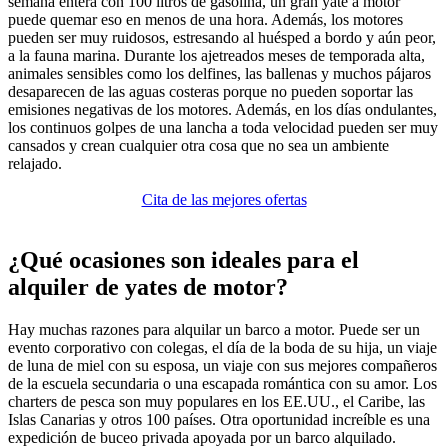
semana entera con 100 litros de gasolina, un gran yate a motor
puede quemar eso en menos de una hora. Además, los motores
pueden ser muy ruidosos, estresando al huésped a bordo y aún peor,
a la fauna marina. Durante los ajetreados meses de temporada alta,
animales sensibles como los delfines, las ballenas y muchos pájaros
desaparecen de las aguas costeras porque no pueden soportar las
emisiones negativas de los motores. Además, en los días ondulantes,
los continuos golpes de una lancha a toda velocidad pueden ser muy
cansados y crean cualquier otra cosa que no sea un ambiente
relajado.
Cita de las mejores ofertas
¿Qué ocasiones son ideales para el
alquiler de yates de motor?
Hay muchas razones para alquilar un barco a motor. Puede ser un
evento corporativo con colegas, el día de la boda de su hija, un viaje
de luna de miel con su esposa, un viaje con sus mejores compañeros
de la escuela secundaria o una escapada romántica con su amor. Los
charters de pesca son muy populares en los EE.UU., el Caribe, las
Islas Canarias y otros 100 países. Otra oportunidad increíble es una
expedición de buceo privada apoyada por un barco alquilado.