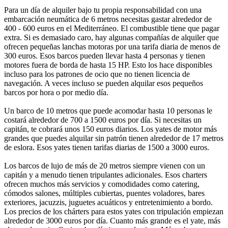
Para un día de alquiler bajo tu propia responsabilidad con una
embarcación neumática de 6 metros necesitas gastar alrededor de
400 - 600 euros en el Mediterráneo. El combustible tiene que pagar
extra. Si es demasiado caro, hay algunas compañías de alquiler que
ofrecen pequeñas lanchas motoras por una tarifa diaria de menos de
300 euros. Esos barcos pueden llevar hasta 4 personas y tienen
motores fuera de borda de hasta 15 HP. Esto los hace disponibles
incluso para los patrones de ocio que no tienen licencia de
navegación. A veces incluso se pueden alquilar esos pequeños
barcos por hora o por medio día.
Un barco de 10 metros que puede acomodar hasta 10 personas le
costará alrededor de 700 a 1500 euros por día. Si necesitas un
capitán, te cobrará unos 150 euros diarios. Los yates de motor más
grandes que puedes alquilar sin patrón tienen alrededor de 17 metros
de eslora. Esos yates tienen tarifas diarias de 1500 a 3000 euros.
Los barcos de lujo de más de 20 metros siempre vienen con un
capitán y a menudo tienen tripulantes adicionales. Esos charters
ofrecen muchos más servicios y comodidades como catering,
cómodos salones, múltiples cubiertas, puentes voladores, bares
exteriores, jacuzzis, juguetes acuáticos y entretenimiento a bordo.
Los precios de los chárters para estos yates con tripulación empiezan
alrededor de 3000 euros por día. Cuanto más grande es el yate, más