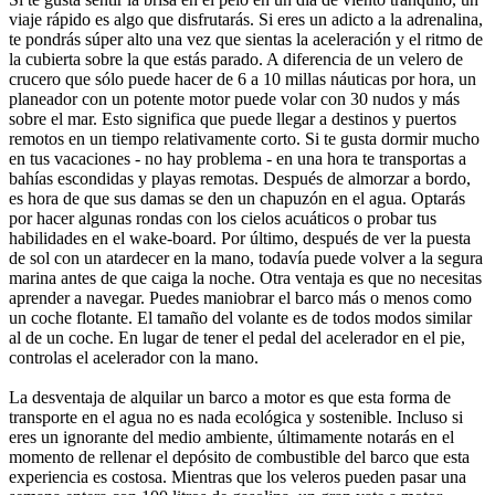
viaje rápido es algo que disfrutarás. Si eres un adicto a la adrenalina,
te pondrás súper alto una vez que sientas la aceleración y el ritmo de
la cubierta sobre la que estás parado. A diferencia de un velero de
crucero que sólo puede hacer de 6 a 10 millas náuticas por hora, un
planeador con un potente motor puede volar con 30 nudos y más
sobre el mar. Esto significa que puede llegar a destinos y puertos
remotos en un tiempo relativamente corto. Si te gusta dormir mucho
en tus vacaciones - no hay problema - en una hora te transportas a
bahías escondidas y playas remotas. Después de almorzar a bordo,
es hora de que sus damas se den un chapuzón en el agua. Optarás
por hacer algunas rondas con los cielos acuáticos o probar tus
habilidades en el wake-board. Por último, después de ver la puesta
de sol con un atardecer en la mano, todavía puede volver a la segura
marina antes de que caiga la noche. Otra ventaja es que no necesitas
aprender a navegar. Puedes maniobrar el barco más o menos como
un coche flotante. El tamaño del volante es de todos modos similar
al de un coche. En lugar de tener el pedal del acelerador en el pie,
controlas el acelerador con la mano.
La desventaja de alquilar un barco a motor es que esta forma de
transporte en el agua no es nada ecológica y sostenible. Incluso si
eres un ignorante del medio ambiente, últimamente notarás en el
momento de rellenar el depósito de combustible del barco que esta
experiencia es costosa. Mientras que los veleros pueden pasar una