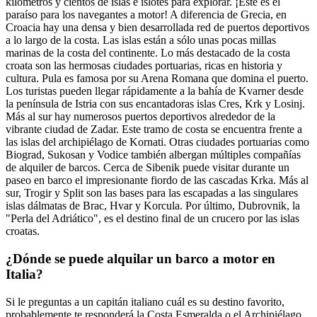
kilómetros y cientos de islas e islotes para explorar. ¡Este es el
paraíso para los navegantes a motor! A diferencia de Grecia, en
Croacia hay una densa y bien desarrollada red de puertos deportivos
a lo largo de la costa. Las islas están a sólo unas pocas millas
marinas de la costa del continente. Lo más destacado de la costa
croata son las hermosas ciudades portuarias, ricas en historia y
cultura. Pula es famosa por su Arena Romana que domina el puerto.
Los turistas pueden llegar rápidamente a la bahía de Kvarner desde
la península de Istria con sus encantadoras islas Cres, Krk y Losinj.
Más al sur hay numerosos puertos deportivos alrededor de la
vibrante ciudad de Zadar. Este tramo de costa se encuentra frente a
las islas del archipiélago de Kornati. Otras ciudades portuarias como
Biograd, Sukosan y Vodice también albergan múltiples compañías
de alquiler de barcos. Cerca de Sibenik puede visitar durante un
paseo en barco el impresionante fiordo de las cascadas Krka. Más al
sur, Trogir y Split son las bases para las escapadas a las singulares
islas dálmatas de Brac, Hvar y Korcula. Por último, Dubrovnik, la
"Perla del Adriático", es el destino final de un crucero por las islas
croatas.
¿Dónde se puede alquilar un barco a motor en
Italia?
Si le preguntas a un capitán italiano cuál es su destino favorito,
probablemente te responderá la Costa Esmeralda o el Archipiélago