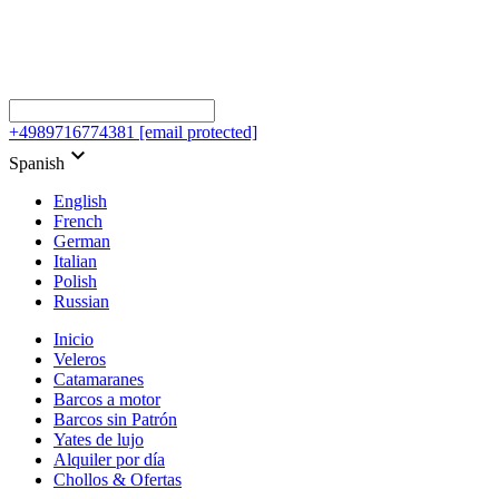
+4989716774381
[email protected]
keyboard_arrow_down
Spanish
English
French
German
Italian
Polish
Russian
Inicio
Veleros
Catamaranes
Barcos a motor
Barcos sin Patrón
Yates de lujo
Alquiler por día
Chollos & Ofertas