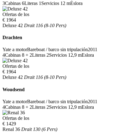
3
Cabinas
6
Literas
1
Servicios
12 m
Eslora
Ofertas de los
€ 1964
Deluxe 42
Drait 116 (8-10 Pers)
Drachten
Yate a motor
Bareboat / barco sin tripulación
2011
4
Cabinas
8 + 2
Literas
2
Servicios
12,9 m
Eslora
Ofertas de los
€ 1964
Deluxe 42
Drait 116 (8-10 Pers)
Woudsend
Yate a motor
Bareboat / barco sin tripulación
2011
4
Cabinas
8 + 2
Literas
2
Servicios
12,9 m
Eslora
Ofertas de los
€ 1429
Renal 36
Drait 130 (6 Pers)