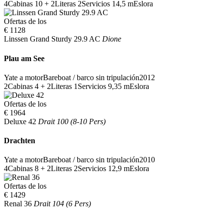
4
Cabinas
10 + 2
Literas
2
Servicios
14,5 m
Eslora
Ofertas de los
€ 1128
Linssen Grand Sturdy 29.9 AC
Dione
Plau am See
Yate a motor
Bareboat / barco sin tripulación
2012
2
Cabinas
4 + 2
Literas
1
Servicios
9,35 m
Eslora
Ofertas de los
€ 1964
Deluxe 42
Drait 100 (8-10 Pers)
Drachten
Yate a motor
Bareboat / barco sin tripulación
2010
4
Cabinas
8 + 2
Literas
2
Servicios
12,9 m
Eslora
Ofertas de los
€ 1429
Renal 36
Drait 104 (6 Pers)