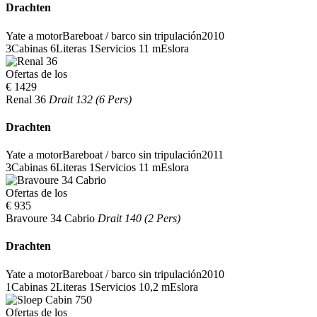
Drachten
Yate a motor
Bareboat / barco sin tripulación
2010
3
Cabinas
6
Literas
1
Servicios
11 m
Eslora
Ofertas de los
€ 1429
Renal 36
Drait 132 (6 Pers)
Drachten
Yate a motor
Bareboat / barco sin tripulación
2011
3
Cabinas
6
Literas
1
Servicios
11 m
Eslora
Ofertas de los
€ 935
Bravoure 34 Cabrio
Drait 140 (2 Pers)
Drachten
Yate a motor
Bareboat / barco sin tripulación
2010
1
Cabinas
2
Literas
1
Servicios
10,2 m
Eslora
Ofertas de los