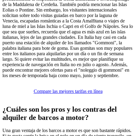
de la Maddalena de Cerdeña. También podría mencionar las Islas
Eolias o Pontine. Sin embargo, los visitantes internacionales
solicitan sobre todo visitas guiadas en barco por la laguna de
Venecia, escapadas románticas a la Costa Amalfitana o viajes de
luna de miel a las Islas Ischia o Capri en el Golfo de Nápoles. Sea lo
que sea que sueñes, recuerda que el agua es más azul en las islas
italianas, lejos de las grandes ciudades. En Italia hay casi en cada
puerto una estación de alquiler de los llamados "Gommoni", la
palabra italiana para bote de goma. Esas gomitas son muy populares
entre los italianos para alquilarlas por un día o un fin de semana
largo. Si quiere evitar las multitudes, es mejor que planifique su
experiencia de navegación en Italia no en julio o agosto. Además,
puede encontrar mejores ofertas para el "noleggio di gommoni" en
los meses de temporada baja como mayo, junio y septiembre.
Compare las mejores tarifas en línea
¿Cuáles son los pros y los contras del
alquiler de barcos a motor?
Una gran ventaja de los barcos a motor es que son bastante rápidos.
Si te gusta sentir la brisa en el pelo en un día de viento tranquilo, un