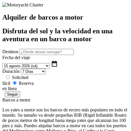
Alquiler de barcos a motor
Disfruta del sol y la velocidad en una
aventura en un barco a motor
Destinos
Fecha del viaje
date_range
Duración
Solicitud
fácil
Reserva
en línea
Barcos a motor
Los yates a motor son los barcos de recreo más populares en todo el
mundo. Su tamaño va desde pequeñas RIB (Rigid Inflatable Boats)
de pocos metros de longitud hasta mega yates que alcanzan los 100
pies y más. Puedes alquilar barcos a motor en casi todos los puertos
del Mediterráneo como Mallorca o Ibiza, el Caribe o la Costa