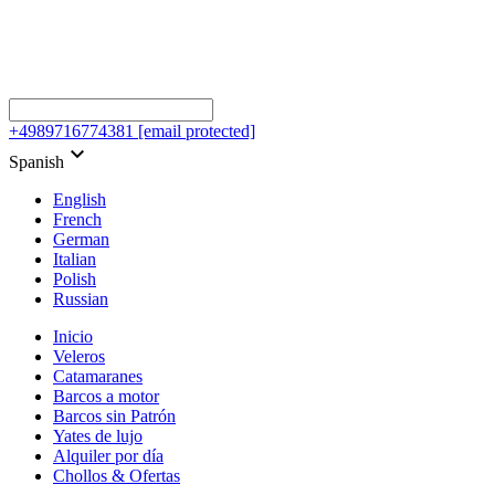
+4989716774381
[email protected]
keyboard_arrow_down
Spanish
English
French
German
Italian
Polish
Russian
Inicio
Veleros
Catamaranes
Barcos a motor
Barcos sin Patrón
Yates de lujo
Alquiler por día
Chollos & Ofertas