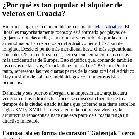
¿Por qué es tan popular el alquiler de
veleros en Croacia?
En primer lugar, está el increíble agua clara del
Mar Adriático
. El
litoral es mayoritariamente rocoso y está formado por playas de
guijarros. Gracias a ello, el mar no se ve enturbiado por la arena
arremolinada. La costa croata del Adriático tiene 1.777 km de
longitud. Desde el punto más meridional hasta el más septentrional
son sólo 526 km en línea recta, pero se encuentra entre las costas
más accidentadas de Europa. Esto significa que, contando también
las costas de las islas, Croacia tiene un total de 5.835 km. Por lo
tanto, representa las tres cuartas partes de la costa total del Adriático.
Hay un sinfín de bahías y archipiélagos con numerosas islas
pequeñas.
Dalmacia y sus puertos albergan una impresionante arquitectura
veneciana. Los edificios históricos se conservan bien desde los
tiempos de la ciudad-estado italiana que gobernó esta tierra entre los
siglos XVI y XVIII. La mezcla entre la naturaleza virgen y la
arquitectura renacentista hace que esta parte de Croacia tenga un
atractivo innegable.
Famosa isla en forma de corazón "Galesnjak" cerca