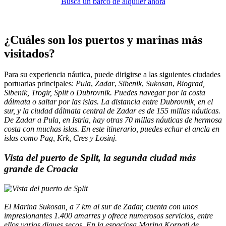
Busca un barco de alquiler ahora
¿Cuáles son los puertos y marinas más
visitados?
Para su experiencia náutica, puede dirigirse a las siguientes ciudades
portuarias principales:
Pula
,
Zadar
,
Sibenik
,
Sukosan
,
Biograd,
Sibenik
,
Trogir
,
Split
o
Dubrovnik
. Puedes navegar por la costa
dálmata o saltar por las islas. La distancia entre Dubrovnik, en el
sur, y la ciudad dálmata central de Zadar es de 155 millas náuticas.
De Zadar a Pula, en Istria, hay otras 70 millas náuticas de hermosa
costa con muchas islas. En este itinerario, puedes echar el ancla en
islas como Pag, Krk, Cres y Losinj.
Vista del puerto de Split, la segunda ciudad más
grande de Croacia
El
Marina Sukosan
, a 7 km al sur de Zadar, cuenta con unos
impresionantes 1.400 amarres y ofrece numerosos servicios, entre
ellos varios diques secos. En la espaciosa
Marina Kornati
de