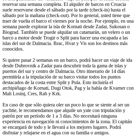
reservar una semana completa. El alquiler de barcos en Croacia
suele reservarse desde el sábado por la tarde (check-in) hasta el
sábado por la mañana (check-out). Por lo general, usted tiene que
traer de vuelta el barco el viernes por la noche. Por ejemplo, en una
semana puede explorar la isla de Kornati desde Zadar, Sukosan o
Biograd. También se puede alquilar un catamarán, un velero o un
barco a motor desde Trogir o Split para hacer una escapada a las
islas del sur de Dalmacia. Brac, Hvar y Vis son los destinos más
conocidos.
Si quiere pasar 2 semanas en un barco, podrá hacer un viaje de ida
desde Dubrovnik a Zadar para descubrir toda la gama de islas y
puertos del sur y centro de Dalmacia. Otro itinerario de 14 días
permitiría a la tripulación de su barco visitar todos los puntos
destacados de la costa entre Split y Pula. Esto incluiría el
archipiélago de Kornati, Dugi Otok, Pag y la bahía de Kvarner con
Mali Losinj, Cres, Rab y Krk.
En caso de que sólo quiera oler un poco lo que se siente al ser un
yachtie, le recomendamos que alquile un yate con tripulación y
patrón por un período de 1 a 3 días. No necesitará ninguna
experiencia en navegación ni conocimientos de la zona. El capitán
se encargará de todo y le llevará a los mejores lugares. Podrá
disfrutar y relajarse en el agua con su familia o amigos.