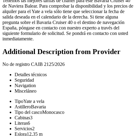
Tenemos las mejores tarifas de charter para este Bavaria Cruiser 40
de Naviera Balear. Para comprobar la disponibilidad y los precios de
alquiler para el Yate a vela sólo tiene que seleccionar la fecha de
salida deseada en el calendario de la derecha. Si tiene alguna
pregunta sobre el Bavaria Cruiser 40 o el destino de navegación
España, póngase en contacto con nuestro experto a través del
siguiente formulario de solicitud. Se pondrá en contacto con usted
inmediatamente.
Additional Description from Provider
No de registro CAIB 2125/2026
Detalles técnicos
Seguridad
Navigation
Misceláneo
Tipo
Yate a vela
Astillero
Bavaria
Tipo del casco
Monocasco
Cabinas
3
Literas
6
Servicios
2
Eslora
12,35 m