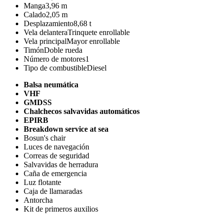
Manga
3,96 m
Calado
2,05 m
Desplazamiento
8,68 t
Vela delantera
Trinquete enrollable
Vela principal
Mayor enrollable
Timón
Doble rueda
Número de motores
1
Tipo de combustible
Diesel
Balsa neumática
VHF
GMDSS
Chalchecos salvavidas automáticos
EPIRB
Breakdown service at sea
Bosun's chair
Luces de navegación
Correas de seguridad
Salvavidas de herradura
Caña de emergencia
Luz flotante
Caja de llamaradas
Antorcha
Kit de primeros auxilios