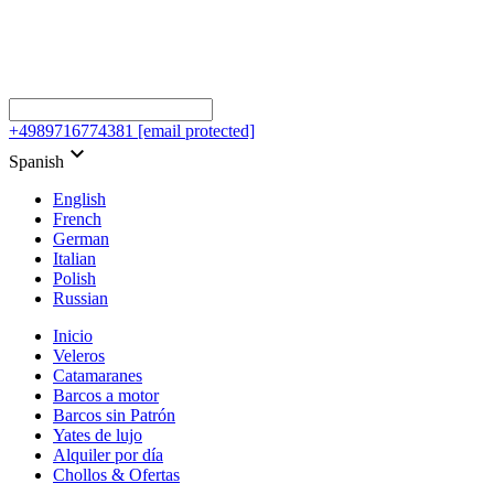
+4989716774381
[email protected]
keyboard_arrow_down
Spanish
English
French
German
Italian
Polish
Russian
Inicio
Veleros
Catamaranes
Barcos a motor
Barcos sin Patrón
Yates de lujo
Alquiler por día
Chollos & Ofertas