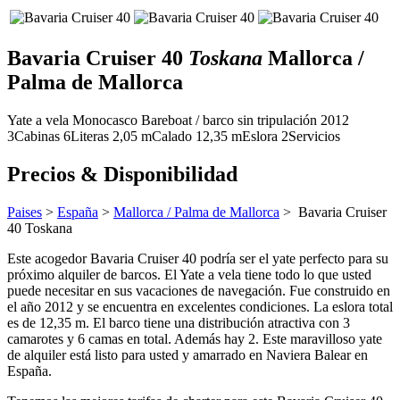
Bavaria Cruiser 40
Toskana
Mallorca /
Palma de Mallorca
Yate a vela
Monocasco
Bareboat / barco sin tripulación
2012
3
Cabinas
6
Literas
2,05
m
Calado
12,35 m
Eslora
2
Servicios
Precios & Disponibilidad
Paises
>
España
>
Mallorca / Palma de Mallorca
> Bavaria Cruiser
40
Toskana
Este acogedor Bavaria Cruiser 40 podría ser el yate perfecto para su
próximo alquiler de barcos. El Yate a vela tiene todo lo que usted
puede necesitar en sus vacaciones de navegación. Fue construido en
el año 2012 y se encuentra en excelentes condiciones. La eslora total
es de 12,35 m. El barco tiene una distribución atractiva con 3
camarotes y 6 camas en total. Además hay 2. Este maravilloso yate
de alquiler está listo para usted y amarrado en Naviera Balear en
España.