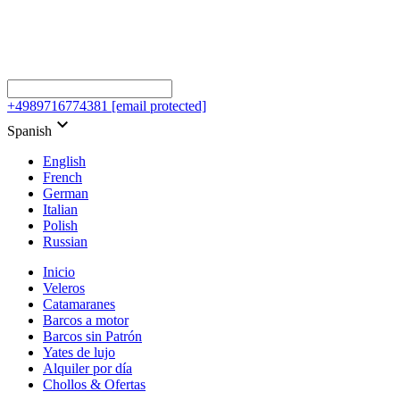
+4989716774381
[email protected]
keyboard_arrow_down
Spanish
English
French
German
Italian
Polish
Russian
Inicio
Veleros
Catamaranes
Barcos a motor
Barcos sin Patrón
Yates de lujo
Alquiler por día
Chollos & Ofertas