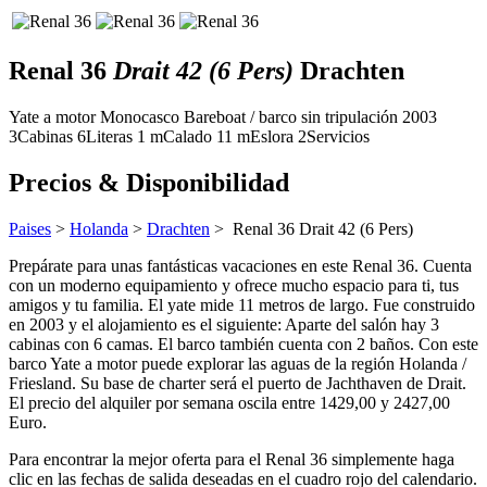
Renal 36
Drait 42 (6 Pers)
Drachten
Yate a motor
Monocasco
Bareboat / barco sin tripulación
2003
3
Cabinas
6
Literas
1
m
Calado
11 m
Eslora
2
Servicios
Precios & Disponibilidad
Paises
>
Holanda
>
Drachten
> Renal 36
Drait 42 (6 Pers)
Prepárate para unas fantásticas vacaciones en este Renal 36. Cuenta
con un moderno equipamiento y ofrece mucho espacio para ti, tus
amigos y tu familia. El yate mide 11 metros de largo. Fue construido
en 2003 y el alojamiento es el siguiente: Aparte del salón hay 3
cabinas con 6 camas. El barco también cuenta con 2 baños. Con este
barco Yate a motor puede explorar las aguas de la región Holanda /
Friesland. Su base de charter será el puerto de Jachthaven de Drait.
El precio del alquiler por semana oscila entre 1429,00 y 2427,00
Euro.
Para encontrar la mejor oferta para el Renal 36 simplemente haga
clic en las fechas de salida deseadas en el cuadro rojo del calendario.