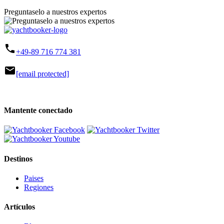
Preguntaselo a nuestros expertos
phone
+49-89 716 774 381
mail
[email protected]
Mantente conectado
Destinos
Paises
Regiones
Artículos