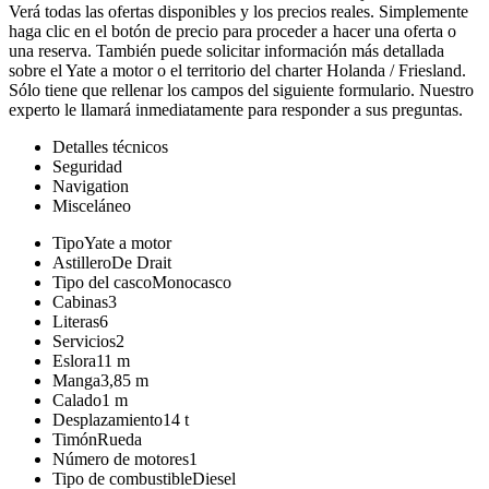
Verá todas las ofertas disponibles y los precios reales. Simplemente
haga clic en el botón de precio para proceder a hacer una oferta o
una reserva. También puede solicitar información más detallada
sobre el Yate a motor o el territorio del charter Holanda / Friesland.
Sólo tiene que rellenar los campos del siguiente formulario. Nuestro
experto le llamará inmediatamente para responder a sus preguntas.
Detalles técnicos
Seguridad
Navigation
Misceláneo
Tipo
Yate a motor
Astillero
De Drait
Tipo del casco
Monocasco
Cabinas
3
Literas
6
Servicios
2
Eslora
11 m
Manga
3,85 m
Calado
1 m
Desplazamiento
14 t
Timón
Rueda
Número de motores
1
Tipo de combustible
Diesel