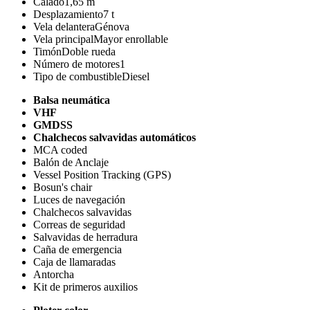
Calado
1,65 m
Desplazamiento
7 t
Vela delantera
Génova
Vela principal
Mayor enrollable
Timón
Doble rueda
Número de motores
1
Tipo de combustible
Diesel
Balsa neumática
VHF
GMDSS
Chalchecos salvavidas automáticos
MCA coded
Balón de Anclaje
Vessel Position Tracking (GPS)
Bosun's chair
Luces de navegación
Chalchecos salvavidas
Correas de seguridad
Salvavidas de herradura
Caña de emergencia
Caja de llamaradas
Antorcha
Kit de primeros auxilios