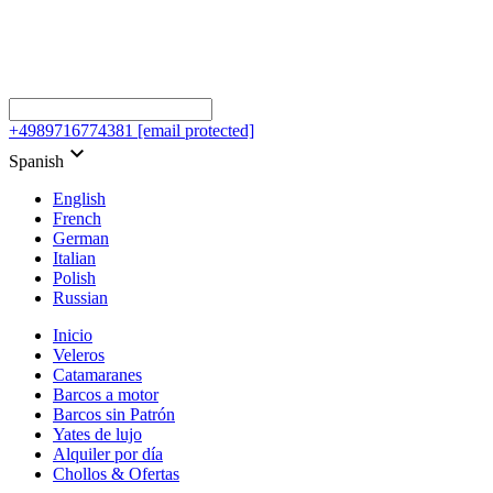
+4989716774381
[email protected]
keyboard_arrow_down
Spanish
English
French
German
Italian
Polish
Russian
Inicio
Veleros
Catamaranes
Barcos a motor
Barcos sin Patrón
Yates de lujo
Alquiler por día
Chollos & Ofertas