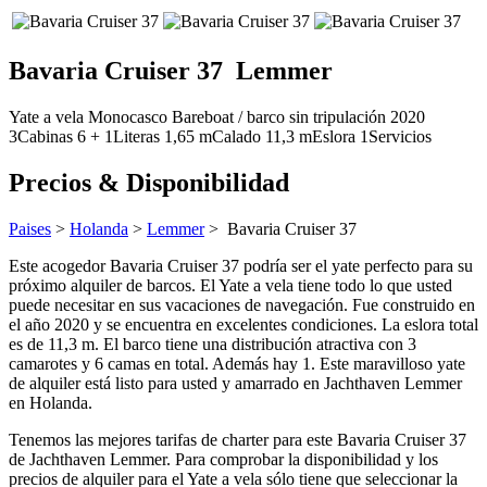
Bavaria Cruiser 37
Lemmer
Yate a vela
Monocasco
Bareboat / barco sin tripulación
2020
3
Cabinas
6 + 1
Literas
1,65
m
Calado
11,3 m
Eslora
1
Servicios
Precios & Disponibilidad
Paises
>
Holanda
>
Lemmer
> Bavaria Cruiser 37
Este acogedor Bavaria Cruiser 37 podría ser el yate perfecto para su
próximo alquiler de barcos. El Yate a vela tiene todo lo que usted
puede necesitar en sus vacaciones de navegación. Fue construido en
el año 2020 y se encuentra en excelentes condiciones. La eslora total
es de 11,3 m. El barco tiene una distribución atractiva con 3
camarotes y 6 camas en total. Además hay 1. Este maravilloso yate
de alquiler está listo para usted y amarrado en Jachthaven Lemmer
en Holanda.
Tenemos las mejores tarifas de charter para este Bavaria Cruiser 37
de Jachthaven Lemmer. Para comprobar la disponibilidad y los
precios de alquiler para el Yate a vela sólo tiene que seleccionar la