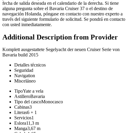
fecha de salida deseada en el calendario de la derecha. Si tiene
alguna pregunta sobre el Bavaria Cruiser 37 o el destino de
navegación Holanda, póngase en contacto con nuestro experto a
través del siguiente formulario de solicitud. Se pondrá en contacto
con usted inmediatamente.
Additional Description from Provider
Komplett ausgestattete Segelyacht der neuen Cruiser Serie von
Bavaria build 2015
Detalles técnicos
Seguridad
Navigation
Misceláneo
Tipo
Yate a vela
Astillero
Bavaria
Tipo del casco
Monocasco
Cabinas
3
Literas
6 + 1
Servicios
1
Eslora
11,3 m
Manga
3,67 m