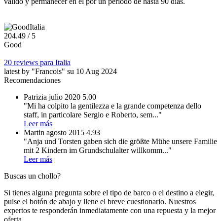
válido y permanecer en él por un período de hasta 90 días.
Italia
20
4.49
/ 5
Good
20 reviews para Italia
latest by "Francois" su 10 Aug 2024
Recomendaciones
Patrizia
julio 2020
5.00
"Mi ha colpito la gentilezza e la grande competenza dello
staff, in particolare Sergio e Roberto, sem
..."
Leer más
Martin
agosto 2015
4.93
"Anja und Torsten gaben sich die größte Mühe unsere Familie
mit 2 Kindern im Grundschulalter willkomm
..."
Leer más
Buscas un chollo?
Si tienes alguna pregunta sobre el tipo de barco o el destino a elegir,
pulse el botón de abajo y llene el breve cuestionario. Nuestros
expertos te responderán inmediatamente con una repuesta y la mejor
oferta.