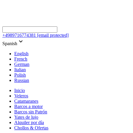
+4989716774381
[email protected]
keyboard_arrow_down
Spanish
English
French
German
Italian
Polish
Russian
Inicio
Veleros
Catamaranes
Barcos a motor
Barcos sin Patrón
Yates de lujo
Alquiler por día
Chollos & Ofertas