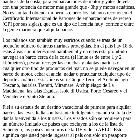
náuticas de la costa, para embarcaciones de motor y yates de vela
con una potencia de motor más grande que 40hp y motos acuáticas.
No es tan fácil obtener un permiso, pero los italianos reconocen el
Certificado Internacional de Patrones de embarcaciones de recreo
(CPI por sus siglas), que es un tipo de licencia muy corriente entre
la gente marinera que alquila barcos.
Los italianos son también muy estrictos cuando se trata de un
pequeño número de áreas marinas protegidas. En el país hay 18 de
estas áreas con interés medioambiental y en ellas está prohibido
navegar en barco cerca de la costa (el límite es de entre 1 y 2
kilómetros), pescar, recoger las conchas y plantas marinas o
cualquier otro tipo de productos del mar, no se puede navegar en un
barco de motor, echar el ancla, nadar o practicar cualquier tipo de
deporte acuático. Estas áreas son: Cinque Terre, el Archipiélago
Toscano, las islas Tremiti, Miramare, Archipiélago de La
Maddalena, las islas Egadas, Isole di Ustica, Porto Cesáreo y el
Ventatene e Santo Stefano.
Fiel a su estatus de un destino vacacional de primera para alquilar
barcos, las leyes Italia son bastante indulgentes cuando se trata de
dar la bienvenida a los turistas. Los visados sólo se requieren para
un número limitado de países que excluyen a los de la lista de
Schengen, los países miembros de la UE y de la AELC. Esto
significa que usted puede ingresar al país con sólo un pasaporte