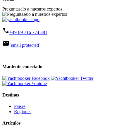
Preguntaselo a nuestros expertos
phone
+49-89 716 774 381
mail
[email protected]
Mantente conectado
Destinos
Paises
Regiones
Artículos