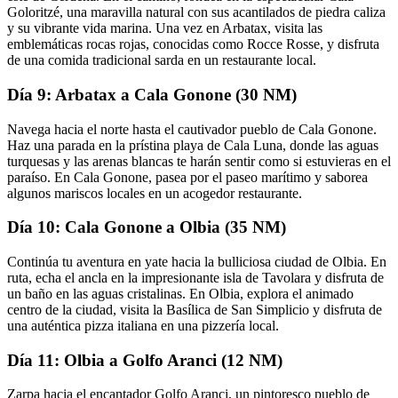
Goloritzé, una maravilla natural con sus acantilados de piedra caliza
y su vibrante vida marina. Una vez en Arbatax, visita las
emblemáticas rocas rojas, conocidas como Rocce Rosse, y disfruta
de una comida tradicional sarda en un restaurante local.
Día 9: Arbatax a Cala Gonone (30 NM)
Navega hacia el norte hasta el cautivador pueblo de Cala Gonone.
Haz una parada en la prístina playa de Cala Luna, donde las aguas
turquesas y las arenas blancas te harán sentir como si estuvieras en el
paraíso. En Cala Gonone, pasea por el paseo marítimo y saborea
algunos mariscos locales en un acogedor restaurante.
Día 10: Cala Gonone a Olbia (35 NM)
Continúa tu aventura en yate hacia la bulliciosa ciudad de Olbia. En
ruta, echa el ancla en la impresionante isla de Tavolara y disfruta de
un baño en las aguas cristalinas. En Olbia, explora el animado
centro de la ciudad, visita la Basílica de San Simplicio y disfruta de
una auténtica pizza italiana en una pizzería local.
Día 11: Olbia a Golfo Aranci (12 NM)
Zarpa hacia el encantador Golfo Aranci, un pintoresco pueblo de