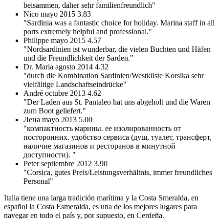
beisammen, daher sehr familienfreundlich"
Nico
mayo 2015
3.83
"Sardinia was a fantastic choice for holiday. Marina staff in all
ports extremely helpful and professional."
Philippe
mayo 2015
4.57
"Nordsardinien ist wunderbar, die vielen Buchten und Häfen
und die Freundlichkeit der Sarden."
Dr. Maria
agosto 2014
4.32
"durch die Kombination Sardinien/Westküste Korsika sehr
vielfältige Landschaftseindrücke"
André
octubre 2013
4.62
"Der Laden aus St. Pantaleo hat uns abgeholt und die Waren
zum Boot geliefert."
Лена
mayo 2013
5.00
"компактность марины. ее изолированность от
посторонних. удобство сервиса (душ, туалет, трансферт,
наличие магазинов и ресторанов в минутной
доступности). "
Peter
septiembre 2012
3.90
"Corsica, gutes Preis/Leistungsverhältnis, immer freundliches
Personal"
Italia tiene una larga tradición marítima y la Costa Smeralda, en
español la Costa Esmeralda, es una de los mejores lugares para
navegar en todo el país y, por supuesto, en Cerdeña.