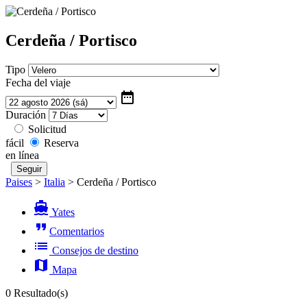
Cerdeña / Portisco
Tipo
Fecha del viaje
date_range
Duración
Solicitud
fácil
Reserva
en línea
Paises
>
Italia
>
Cerdeña / Portisco
directions_boat
Yates
format_quote
Comentarios
list
Consejos de destino
map
Mapa
0 Resultado(s)