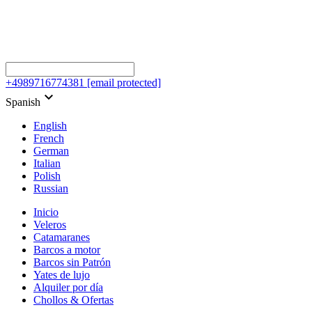
+4989716774381
[email protected]
keyboard_arrow_down
Spanish
English
French
German
Italian
Polish
Russian
Inicio
Veleros
Catamaranes
Barcos a motor
Barcos sin Patrón
Yates de lujo
Alquiler por día
Chollos & Ofertas