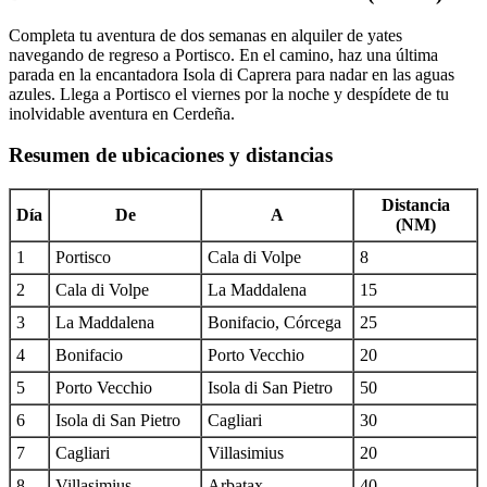
Completa tu aventura de dos semanas en alquiler de yates
navegando de regreso a Portisco. En el camino, haz una última
parada en la encantadora Isola di Caprera para nadar en las aguas
azules. Llega a Portisco el viernes por la noche y despídete de tu
inolvidable aventura en Cerdeña.
Resumen de ubicaciones y distancias
Distancia
Día
De
A
(NM)
1
Portisco
Cala di Volpe
8
2
Cala di Volpe
La Maddalena
15
3
La Maddalena
Bonifacio, Córcega
25
4
Bonifacio
Porto Vecchio
20
5
Porto Vecchio
Isola di San Pietro
50
6
Isola di San Pietro
Cagliari
30
7
Cagliari
Villasimius
20
8
Villasimius
Arbatax
40