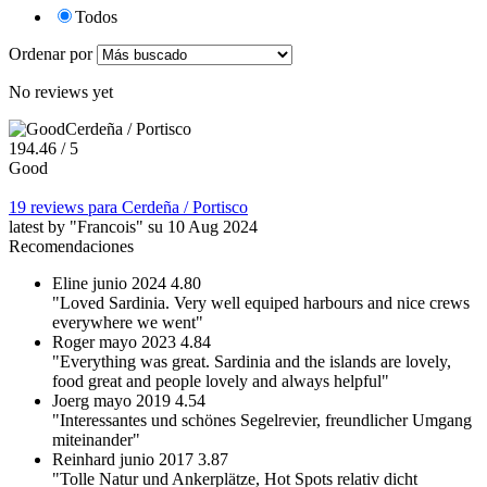
Todos
Ordenar por
No reviews yet
Cerdeña / Portisco
19
4.46
/ 5
Good
19 reviews para Cerdeña / Portisco
latest by "Francois" su 10 Aug 2024
Recomendaciones
Eline
junio 2024
4.80
"Loved Sardinia. Very well equiped harbours and nice crews
everywhere we went"
Roger
mayo 2023
4.84
"Everything was great. Sardinia and the islands are lovely,
food great and people lovely and always helpful"
Joerg
mayo 2019
4.54
"Interessantes und schönes Segelrevier, freundlicher Umgang
miteinander"
Reinhard
junio 2017
3.87
"Tolle Natur und Ankerplätze, Hot Spots relativ dicht