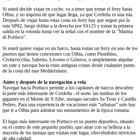
Si usted decide viajar en coche, va a tener que tomar el ferry hasta
Olbia, y no importa de que lugar llega, ya que Cerdeña es una isla.
Después de viajar hasta estas costa en ferry hay que seguir por la
ruta SP82, luego doblar a la derecha por SS125 y tomar la primera
salida en la rotonda hasta ver la señal con el nombre de la "Marina
di Portisco".
Si usted quiere viajar en un barco, basta tomar un ferry en uno de los
puertos que tienen conexiones con Olbia, como Piombino,
Civitavecchia, Salerno, Livorno o Génova, o simplemente alquilar
un yate y navegar hacia estas antiguas costas desde cualquier punto
de la costa del mar Mediterráneo.
Antes y después de la navegación a vela
Navegar hacia Portisco permite a los capitanes de barcos descubrir
la parte más interesante de Cerdeña - el norte. las tumbas de los
gigantes en el Monte de S'Albe, nuragas sacrales Sa Testa y Castillo
Pedres. Para una experiencia de vacaciones más “urbanas” solo hay
que ir a Olbia para admirar sus monumentos de la época romana.
El lugar más interesante en Portisco es su puerto deportivo, situado
en el centro de este pequeño pueblo, que atrae con su belleza a la
mayoría de los turistas que visitan este lugar, ofreciéndoles servicios
de alta calidad.