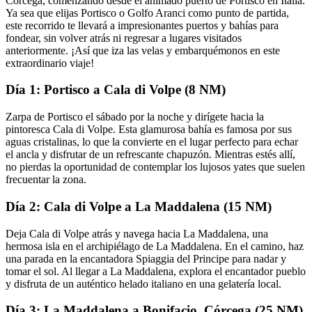
Córcega, comenzando desde el animado puerto de Portisco en Italia.
Ya sea que elijas Portisco o Golfo Aranci como punto de partida,
este recorrido te llevará a impresionantes puertos y bahías para
fondear, sin volver atrás ni regresar a lugares visitados
anteriormente. ¡Así que iza las velas y embarquémonos en este
extraordinario viaje!
Día 1: Portisco a Cala di Volpe (8 NM)
Zarpa de Portisco el sábado por la noche y dirígete hacia la
pintoresca Cala di Volpe. Esta glamurosa bahía es famosa por sus
aguas cristalinas, lo que la convierte en el lugar perfecto para echar
el ancla y disfrutar de un refrescante chapuzón. Mientras estés allí,
no pierdas la oportunidad de contemplar los lujosos yates que suelen
frecuentar la zona.
Día 2: Cala di Volpe a La Maddalena (15 NM)
Deja Cala di Volpe atrás y navega hacia La Maddalena, una
hermosa isla en el archipiélago de La Maddalena. En el camino, haz
una parada en la encantadora Spiaggia del Principe para nadar y
tomar el sol. Al llegar a La Maddalena, explora el encantador pueblo
y disfruta de un auténtico helado italiano en una gelatería local.
Día 3: La Maddalena a Bonifacio, Córcega (25 NM)