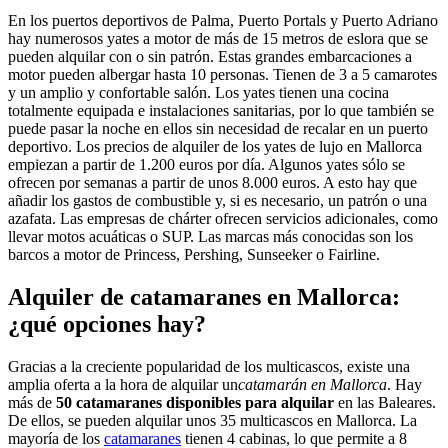
En los puertos deportivos de Palma, Puerto Portals y Puerto Adriano
hay numerosos yates a motor de más de 15 metros de eslora que se
pueden alquilar con o sin patrón. Estas grandes embarcaciones a
motor pueden albergar hasta 10 personas. Tienen de 3 a 5 camarotes
y un amplio y confortable salón. Los yates tienen una cocina
totalmente equipada e instalaciones sanitarias, por lo que también se
puede pasar la noche en ellos sin necesidad de recalar en un puerto
deportivo. Los precios de alquiler de los yates de lujo en Mallorca
empiezan a partir de 1.200 euros por día. Algunos yates sólo se
ofrecen por semanas a partir de unos 8.000 euros. A esto hay que
añadir los gastos de combustible y, si es necesario, un patrón o una
azafata. Las empresas de chárter ofrecen servicios adicionales, como
llevar motos acuáticas o SUP. Las marcas más conocidas son los
barcos a motor de Princess, Pershing, Sunseeker o Fairline.
Alquiler de catamaranes en Mallorca:
¿qué opciones hay?
Gracias a la creciente popularidad de los multicascos, existe una
amplia oferta a la hora de alquilar un
catamarán en Mallorca
. Hay
más de
50 catamaranes disponibles para alquilar
en las Baleares.
De ellos, se pueden alquilar unos 35 multicascos en Mallorca. La
mayoría de los
catamaranes
tienen 4 cabinas, lo que permite a 8