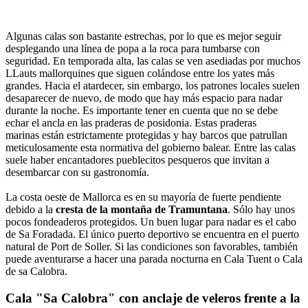
Algunas calas son bastante estrechas, por lo que es mejor seguir
desplegando una línea de popa a la roca para tumbarse con
seguridad. En temporada alta, las calas se ven asediadas por muchos
LLauts mallorquines que siguen colándose entre los yates más
grandes. Hacia el atardecer, sin embargo, los patrones locales suelen
desaparecer de nuevo, de modo que hay más espacio para nadar
durante la noche. Es importante tener en cuenta que no se debe
echar el ancla en las praderas de posidonia. Estas praderas
marinas están estrictamente protegidas y hay barcos que patrullan
meticulosamente esta normativa del gobierno balear. Entre las calas
suele haber encantadores pueblecitos pesqueros que invitan a
desembarcar con su gastronomía.
La costa oeste de Mallorca es en su mayoría de fuerte pendiente
debido a la
cresta de la montaña de Tramuntana
. Sólo hay unos
pocos fondeaderos protegidos. Un buen lugar para nadar es el cabo
de Sa Foradada. El único puerto deportivo se encuentra en el puerto
natural de Port de Soller. Si las condiciones son favorables, también
puede aventurarse a hacer una parada nocturna en Cala Tuent o Cala
de sa Calobra.
Cala "Sa Calobra" con anclaje de veleros frente a la