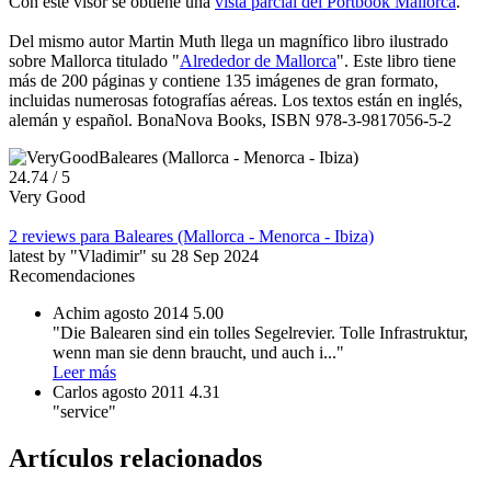
Con este visor se obtiene una
vista parcial del Portbook Mallorca
.
Del mismo autor Martin Muth llega un magnífico libro ilustrado
sobre Mallorca titulado "
Alrededor de Mallorca
". Este libro tiene
más de 200 páginas y contiene 135 imágenes de gran formato,
incluidas numerosas fotografías aéreas. Los textos están en inglés,
alemán y español. BonaNova Books, ISBN 978-3-9817056-5-2
Baleares (Mallorca - Menorca - Ibiza)
2
4.74
/ 5
Very Good
2 reviews para Baleares (Mallorca - Menorca - Ibiza)
latest by "Vladimir" su 28 Sep 2024
Recomendaciones
Achim
agosto 2014
5.00
"Die Balearen sind ein tolles Segelrevier. Tolle Infrastruktur,
wenn man sie denn braucht, und auch i
..."
Leer más
Carlos
agosto 2011
4.31
"service"
Artículos relacionados