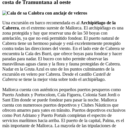
costa de Tramuntana al oeste
Una excursión en barco recomendada es al
Archipiélago de la
Cabrera
, en el extremo sureste de Mallorca. El archipiélago es una
zona protegida y hay que reservar una de las 50 boyas con
antelación, ya que no está permitido fondear. El puerto natural de
Cabrera tiene un hermoso paisaje y está excelentemente protegido
contra todas las direcciones del viento. En el lado este de Cabrera se
encuentra la Cala des Burri, que ofrece boyas para fondear y hacer
paradas para nadar. El buceo con tubo permite observar las
maravillosas aguas claras y la flora y fauna protegidas de Cabrera.
Nadar en la Gruta Azul es uno de los puntos culminantes de la
excursión en velero por Cabrera. Desde el castillo
Castell de
Cabrera
se tiene la mejor vista sobre todo el archipiélago.
Mallorca cuenta con auténticos pequeños puertos pesqueros como
Puerto Andratx y Portocolom, Cala Figuera, Colonia Sant Jordi o
Sant Elm donde se puede fondear para pasar la noche. Mallorca
cuenta con numerosos puertos deportivos y Clubes Náuticos que
ofrecen amarres para yates en tránsito. Puertos deportivos exclusivos
como Port Adriano y Puerto Portals completan el espectro de
servicios marítimos hacia arriba. El puerto de la capital, Palma, es el
más importante de Mallorca. La mayoría de las tripulaciones de