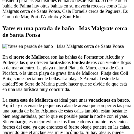
ensueño para las excursiones en barco desde Palma. Al oeste de la
bahía de Palma hay otras bahías en su mayoría rocosas como Islas
Malgrats cerca de Santa Ponsa, Cala Fornells cerca de Paguera, Es
Camp de Mar, Port d'Andratx y Sant Elm.
Yates en una parada de baño - Islas Malgrats cerca
de Santa Ponsa
En el
norte de Mallorca
son las bahías de Formentor, Alcudia y
Pollença las que ofrecen
fantásticos fondeaderos
con vientos flojos
o de mar adentro. La playa natural Platja de Muro, cerca de Can
Picafort, o la única playa de grava fina de Mallorca, Platja des Coll
Baix, son especialmente bellas. La playa S'Arenal al este de la
ciudad'Son Serra de Marina puede hacer que se olvide de que está
en una isla turística muy concurrida.
La
costa este de Mallorca
es ideal para unas
vacaciones en barco
.
Aquí hay decenas de pequeñas calas de arena que son perfectas para
una parada de baño. Algunas de estas calas también están bastante
bien resguardadas, por lo que es posible pasar la noche con el yate.
Sin embargo, es mejor evitar estos fondeaderos durante los vientos
fuertes del este, ya que entonces el fuerte oleaje penetra en las calas,
haciendo que el anclaje sea muy incómodo. Si hay oleaje, puede