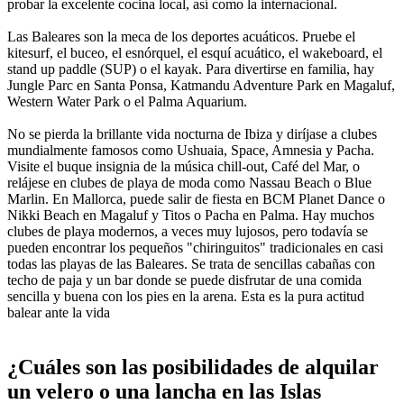
probar la excelente cocina local, así como la internacional.
Las Baleares son la meca de los deportes acuáticos. Pruebe el
kitesurf, el buceo, el esnórquel, el esquí acuático, el wakeboard, el
stand up paddle (SUP) o el kayak. Para divertirse en familia, hay
Jungle Parc en Santa Ponsa, Katmandu Adventure Park en Magaluf,
Western Water Park o el Palma Aquarium.
No se pierda la brillante vida nocturna de Ibiza y diríjase a clubes
mundialmente famosos como Ushuaia, Space, Amnesia y Pacha.
Visite el buque insignia de la música chill-out, Café del Mar, o
relájese en clubes de playa de moda como Nassau Beach o Blue
Marlin. En Mallorca, puede salir de fiesta en BCM Planet Dance o
Nikki Beach en Magaluf y Titos o Pacha en Palma. Hay muchos
clubes de playa modernos, a veces muy lujosos, pero todavía se
pueden encontrar los pequeños "chiringuitos" tradicionales en casi
todas las playas de las Baleares. Se trata de sencillas cabañas con
techo de paja y un bar donde se puede disfrutar de una comida
sencilla y buena con los pies en la arena. Esta es la pura actitud
balear ante la vida
¿Cuáles son las posibilidades de alquilar
un velero o una lancha en las Islas