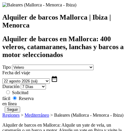
Alquiler de barcos Mallorca | Ibiza |
Menorca
Alquiler de barcos en Mallorca: 400
veleros, catamaranes, lanchas y barcos a
motor seleccionados
Tipo
Fecha del viaje
date_range
Duración
Solicitud
fácil
Reserva
en línea
Regiones
>
Mediterráneo
>
Baleares (Mallorca - Menorca - Ibiza)
Alquiler de barcos en Mallorca: Alquile un yate de vela, un
catamarán o un barco a motor. Alquile un yate en Ibiza y visite la