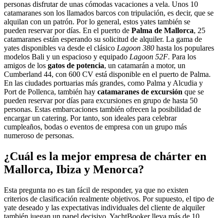
personas disfrutar de unas cómodas vacaciones a vela. Unos 10
catamaranes son los llamados barcos con tripulación, es decir, que se
alquilan con un patrón. Por lo general, estos yates también se
pueden reservar por días. En el puerto de
Palma de Mallorca
, 25
catamaranes están esperando su solicitud de alquiler. La gama de
yates disponibles va desde el clásico
Lagoon 380
hasta los populares
modelos Bali y un espacioso y equipado
Lagoon 52F
. Para los
amigos de los
gatos de potencia
, un catamarán a motor, un
Cumberland 44, con 600 CV está disponible en el puerto de Palma.
En las ciudades portuarias más grandes, como Palma y Alcudia y
Port de Pollenca, también hay
catamaranes de excursión
que se
pueden reservar por días para excursiones en grupo de hasta 50
personas. Estas embarcaciones también ofrecen la posibilidad de
encargar un catering. Por tanto, son ideales para celebrar
cumpleaños, bodas o eventos de empresa con un grupo más
numeroso de personas.
¿Cuál es la mejor empresa de chárter en
Mallorca, Ibiza y Menorca?
Esta pregunta no es tan fácil de responder, ya que no existen
criterios de clasificación realmente objetivos. Por supuesto, el tipo de
yate deseado y las expectativas individuales del cliente de alquiler
también juegan un papel decisivo. YachtBooker lleva más de 10