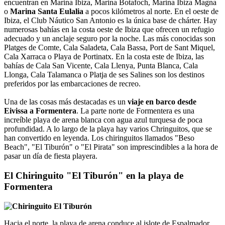
encuentran en Marina Ibiza, Marina Botafoch, Marina Ibiza Magna
o
Marina Santa Eulalia
a pocos kilómetros al norte. En el oeste de
Ibiza, el Club Náutico San Antonio es la única base de chárter. Hay
numerosas bahías en la costa oeste de Ibiza que ofrecen un refugio
adecuado y un anclaje seguro por la noche. Las más conocidas son
Platges de Comte, Cala Saladeta, Cala Bassa, Port de Sant Miquel,
Cala Xarraca o Playa de Portinatx. En la costa este de Ibiza, las
bahías de Cala San Vicente, Cala Llenya, Punta Blanca, Cala
Llonga, Cala Talamanca o Platja de ses Salines son los destinos
preferidos por las embarcaciones de recreo.
Una de las cosas más destacadas es un
viaje en barco desde
Eivissa a Formentera
. La parte norte de Formentera es una
increíble playa de arena blanca con agua azul turquesa de poca
profundidad. A lo largo de la playa hay varios Chringuitos, que se
han convertido en leyenda. Los chiringuitos llamados "Beso
Beach", "El Tiburón" o "El Pirata" son imprescindibles a la hora de
pasar un día de fiesta playera.
El Chiringuito "El Tiburón" en la playa de
Formentera
Hacia el norte, la playa de arena conduce al islote de Espalmador.