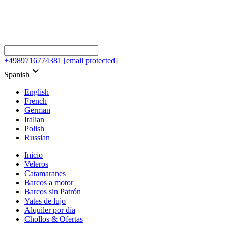
+4989716774381
[email protected]
keyboard_arrow_down
Spanish
English
French
German
Italian
Polish
Russian
Inicio
Veleros
Catamaranes
Barcos a motor
Barcos sin Patrón
Yates de lujo
Alquiler por día
Chollos & Ofertas